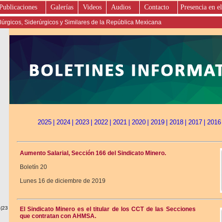
Publicaciones
Galerías
Videos
Audios
Contacto
Presencia en el
úrgicos, Siderúrgicos y Similares de la República Mexicana
2025
| 2024
| 2023
| 2022
| 2021
| 2020
| 2019
| 2018
| 2017
| 2016
Aumento Salarial, Sección 166 del Sindicato Minero.
Boletín 20
Lunes 16 de diciembre de 2019
 (23
El Sindicato Minero es el titular de los CCT de las Secciones
que contratan con AHMSA.