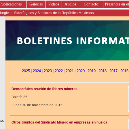
Publicaciones
Galerías
Videos
Audios
Contacto
Presencia en el
úrgicos, Siderúrgicos y Similares de la República Mexicana
2025
| 2024
| 2023
| 2022
| 2021
| 2020
| 2019
| 2018
| 2017
| 2016
Democrática reunión de líderes mineros
Boletín 35
Lunes 30 de noviembre de 2015
 (23
Otros triunfos del Sindicato Minero en empresas en huelga