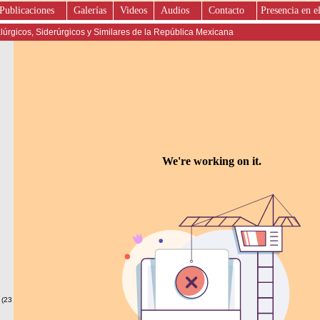
Publicaciones
Galerías
Videos
Audios
Contacto
Presencia en e
úrgicos, Siderúrgicos y Similares de la República Mexicana
 (23